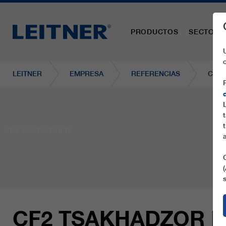
PRODUCTOS
SECTORE
LEITNER
EMPRESA
REFERENCIAS
CF2 
CF2 Tsakhadzor IV
CF2 TSAKHADZOR I