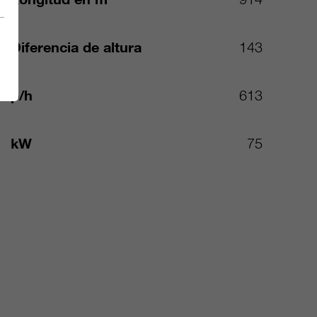
Diferencia de altura
143
p/h
613
kW
75