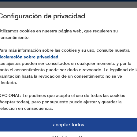
Configuración de privacidad
S
PIEZAS DE RECAMBIO
SERVICIO
EMPRESA
PREN
Utilizamos cookies en nuestra página web, que requieren su
consentimiento.
TSAKHADZOR IV
Para más información sobre las cookies y su uso, consulte nuestra
declaración sobre privacidad
.
Los ajustes pueden ser consultados en cualquier momento y por lo
tanto el consentimiento puede ser dado o revocado. La legalidad de l
tramitación hasta la revocación de un consentimiento no se ve
afectada.
OPCIONAL: Le pedimos que acepte el uso de todas las cookies
(Aceptar todas), pero por supuesto puede ajustar y guardar la
selección en consecuencia.
aceptar todos
V