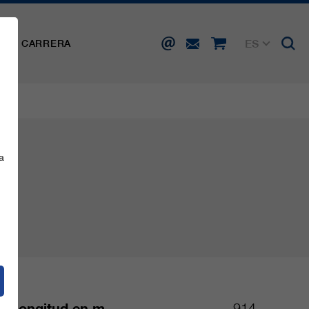
ES
SA
CARRERA
DE
EN
FR
IT
a
Longitud en m
914