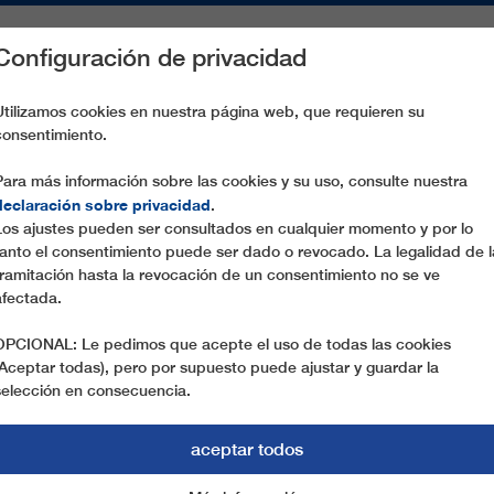
Configuración de privacidad
S
PIEZAS DE RECAMBIO
SERVICIO
EMPRESA
PREN
Utilizamos cookies en nuestra página web, que requieren su
consentimiento.
MONTE FALCONE
Para más información sobre las cookies y su uso, consulte nuestra
declaración sobre privacidad
.
Los ajustes pueden ser consultados en cualquier momento y por lo
tanto el consentimiento puede ser dado o revocado. La legalidad de l
tramitación hasta la revocación de un consentimiento no se ve
afectada.
OPCIONAL: Le pedimos que acepte el uso de todas las cookies
(Aceptar todas), pero por supuesto puede ajustar y guardar la
selección en consecuencia.
aceptar todos