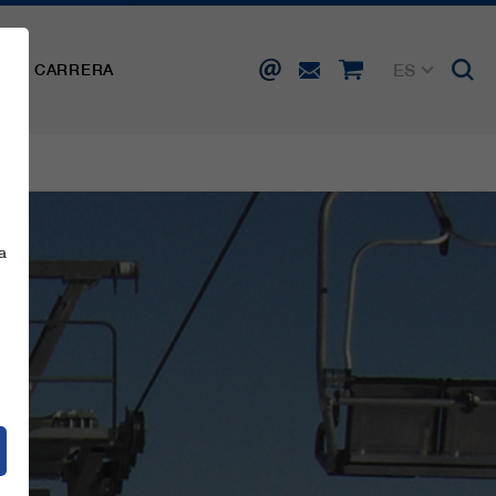
ES
SA
CARRERA
DE
EN
FR
IT
a