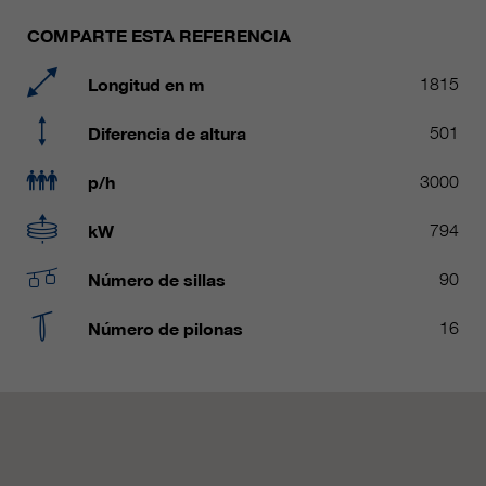
Name
__utmc, __utmd, __utmz
Usado para proteger contra el
COMPARTE ESTA REFERENCIA
fin
spam causado por los spam-bots.
proveedor
Google Analytics
Longitud en m
1815
Mehrere - variieren zwischen 2
Name
cookie_optin
Diferencia de altura
501
duración
Jahren und 6 Monaten oder noch
kürzer.
proveedor
sgalinski Cookie Opt In
p/h
3000
Estas cookies son utilizadas por
duración
30 días
kW
794
Google Analytics para recopilar
diversos tipos de información de
Guarda la configuración de la
uso, incluida información personal
Número de sillas
90
fin
cookie seleccionada por el
y no personal. Para más
usuario.
información, consulte la política de
Número de pilonas
16
fin
privacidad de Google Analytics en
https:/policies.google.com/
privacy. que nos ayudan a mejorar
nuestras aplicaciones y nuestros
sitios web. Esta información
también se transmite a nuestros