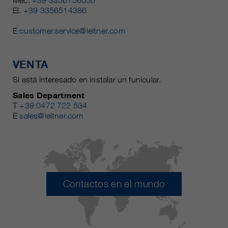
Mec.
+39 3356156050
El.
+39 3356514386
E
customer.service@leitner.com
VENTA
Si está interesado en instalar un funicular.
Sales Department
T
+39 0472 722 534
E
sales@leitner.com
Contactos en el mundo