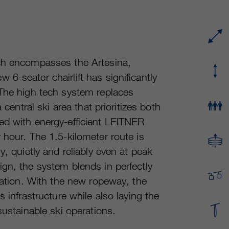
proveedor
Google Analytics
Name
cookie_optin
Mehrere - variieren zwischen 2 Jahren und 6
proveedor
sgalinski Cookie Opt In
duración
Monaten oder noch kürzer.
ich encompasses the Artesina,
duración
30 días
Estas cookies son utilizadas por Google
6-seater chairlift has significantly
Analytics para recopilar diversos tipos de
Guarda la configuración de la cookie
 The high tech system replaces
fin
información de uso, incluida información
seleccionada por el usuario.
 central ski area that prioritizes both
personal y no personal. Para más información,
ed with energy-efficient LEITNER
consulte la política de privacidad de Google
fin
Analytics en https:/policies.google.com/
 hour. The 1.5-kilometer route is
privacy. que nos ayudan a mejorar nuestras
y, quietly and reliably even at peak
aplicaciones y nuestros sitios web. Esta
gn, the system blends in perfectly
información también se transmite a nuestros
clientes/ socios.
eration. With the new ropeway, the
 infrastructure while also laying the
sustainable ski operations.