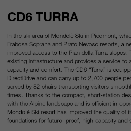
CD6 TURRA
In the ski area of Mondolè Ski in Piedmont, wh
Frabosa Soprana and Prato Nevoso resorts, a new 
improved access to the Pian della Turra slopes.
existing infrastructure and provides a service to a
capacity and comfort. The CD6 “Turra” is equipp
DirectDrive and can carry up to 2,700 people per
served by 82 chairs transporting visitors smoothl
times. Thanks to the compact, short-station desi
with the Alpine landscape and is efficient in op
Mondolé Ski resort has improved the quality of its
foundations for future- proof, high-capacity and 