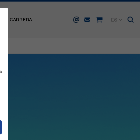
ES
SA
CARRERA
DE
EN
FR
IT
a