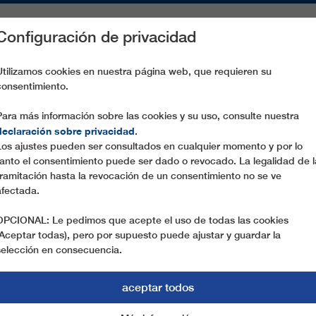
Configuración de privacidad
S
PIEZAS DE RECAMBIO
SERVICIO
EMPRESA
PREN
Utilizamos cookies en nuestra página web, que requieren su
consentimiento.
TURRA
Para más información sobre las cookies y su uso, consulte nuestra
declaración sobre privacidad
.
Los ajustes pueden ser consultados en cualquier momento y por lo
tanto el consentimiento puede ser dado o revocado. La legalidad de l
tramitación hasta la revocación de un consentimiento no se ve
afectada.
OPCIONAL: Le pedimos que acepte el uso de todas las cookies
(Aceptar todas), pero por supuesto puede ajustar y guardar la
selección en consecuencia.
aceptar todos