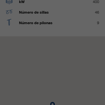
Name
kW
400
__utmc, __utmd, __utmz
Usado para proteger contra el
fin
spam causado por los spam-bots.
Número de sillas
46
proveedor
Google Analytics
Número de pilonas
9
Mehrere - variieren zwischen 2
Name
cookie_optin
duración
Jahren und 6 Monaten oder noch
kürzer.
proveedor
sgalinski Cookie Opt In
Estas cookies son utilizadas por
duración
30 días
Google Analytics para recopilar
diversos tipos de información de
Guarda la configuración de la
uso, incluida información personal
fin
cookie seleccionada por el
y no personal. Para más
usuario.
información, consulte la política de
fin
privacidad de Google Analytics en
https:/policies.google.com/
privacy. que nos ayudan a mejorar
nuestras aplicaciones y nuestros
sitios web. Esta información
también se transmite a nuestros