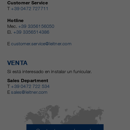
Customer Service
T
+39 0472 727711
Hotline
Mec.
+39 3356156050
El.
+39 3356514386
E
customer.service@leitner.com
VENTA
Si está interesado en instalar un funicular.
Sales Department
T
+39 0472 722 534
E
sales@leitner.com