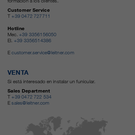
formación a los clientes.
Customer Service
T
+39 0472 727711
Hotline
Mec.
+39 3356156050
El.
+39 3356514386
E
customer.service@leitner.com
VENTA
Si está interesado en instalar un funicular.
Sales Department
T
+39 0472 722 534
E
sales@leitner.com