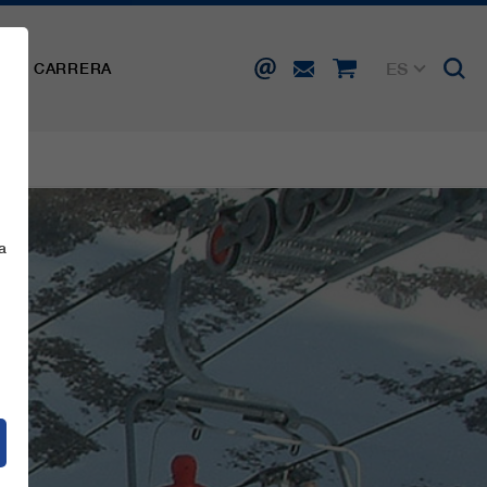
ES
SA
CARRERA
DE
EN
FR
IT
a