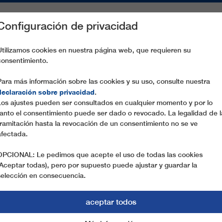
Configuración de privacidad
S
PIEZAS DE RECAMBIO
SERVICIO
EMPRESA
PREN
Utilizamos cookies en nuestra página web, que requieren su
consentimiento.
TREMOL II
Para más información sobre las cookies y su uso, consulte nuestra
declaración sobre privacidad
.
Los ajustes pueden ser consultados en cualquier momento y por lo
tanto el consentimiento puede ser dado o revocado. La legalidad de l
tramitación hasta la revocación de un consentimiento no se ve
afectada.
OPCIONAL: Le pedimos que acepte el uso de todas las cookies
(Aceptar todas), pero por supuesto puede ajustar y guardar la
selección en consecuencia.
aceptar todos