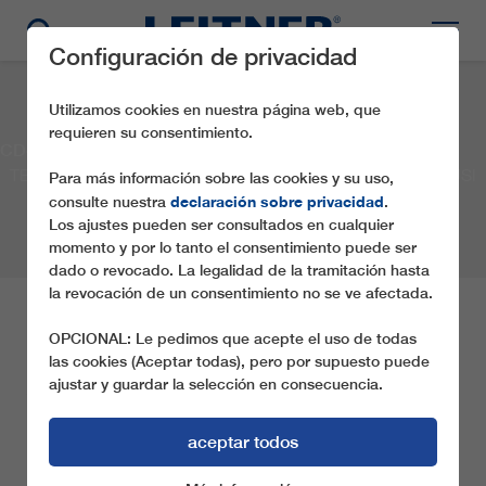
Configuración de privacidad
Utilizamos cookies en nuestra página web, que
requieren su consentimiento.
CD4 Fioralpina
TELESILLA DE 4 PLAZAS CON CÚPULAS EN ALPE DI SIUSI
Para más información sobre las cookies y su uso,
declaración sobre privacidad
consulte nuestra
.
Los ajustes pueden ser consultados en cualquier
momento y por lo tanto el consentimiento puede ser
dado o revocado. La legalidad de la tramitación hasta
la revocación de un consentimiento no se ve afectada.
CD4 FIORALPINA
OPCIONAL: Le pedimos que acepte el uso de todas
las cookies (Aceptar todas), pero por supuesto puede
ajustar y guardar la selección en consecuencia.
Asociación:
Fioralpina KG
Lugar:
Seis / Siusi (BZ)
País:
Italia
Año:
2004
Tipo de teleférico:
CD4
aceptar todos
COMPARTE ESTA REFERENCIA