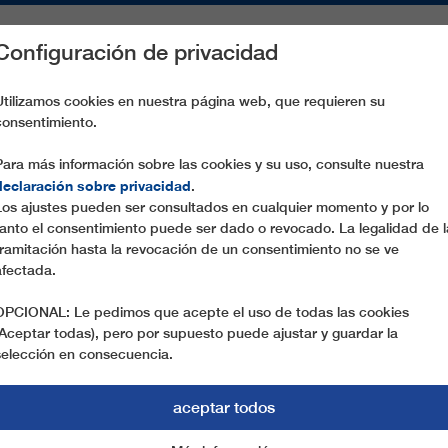
Configuración de privacidad
S
PIEZAS DE RECAMBIO
SERVICIO
EMPRESA
PREN
Utilizamos cookies en nuestra página web, que requieren su
consentimiento.
Para más información sobre las cookies y su uso, consulte nuestra
declaración sobre privacidad
.
Los ajustes pueden ser consultados en cualquier momento y por lo
tanto el consentimiento puede ser dado o revocado. La legalidad de l
tramitación hasta la revocación de un consentimiento no se ve
afectada.
OPCIONAL: Le pedimos que acepte el uso de todas las cookies
(Aceptar todas), pero por supuesto puede ajustar y guardar la
selección en consecuencia.
aceptar todos
NOVEDADES