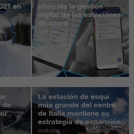
021 en
eficiente la gestión
digital de las estaciones
de esquí
18.01.2021
or
La estación de esquí
í de
más grande del centro
por
de Italia mantiene su
estrategia de expansión
03.08.2020