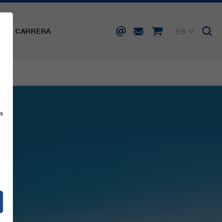
ES
SA
CARRERA
DE
EN
FR
IT
a