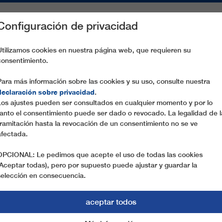
Configuración de privacidad
S
PIEZAS DE RECAMBIO
SERVICIO
EMPRESA
PREN
Utilizamos cookies en nuestra página web, que requieren su
consentimiento.
Para más información sobre las cookies y su uso, consulte nuestra
declaración sobre privacidad
.
SISTEMA DIRECTDRIVE: BOLZANO–SAN GENESIO COMENZARÁ A F
Los ajustes pueden ser consultados en cualquier momento y por lo
tanto el consentimiento puede ser dado o revocado. La legalidad de l
tramitación hasta la revocación de un consentimiento no se ve
afectada.
OPCIONAL: Le pedimos que acepte el uso de todas las cookies
(Aceptar todas), pero por supuesto puede ajustar y guardar la
EFÉRICO DE VAIVÉN
selección en consecuencia.
ECTDRIVE: BOLZANO
aceptar todos