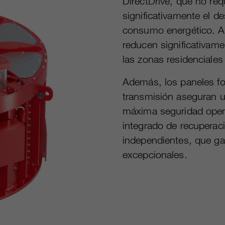
DirectDrive, que no re
significativamente el d
consumo energético. Al
reducen significativame
las zonas residenciales
Además, los paneles f
transmisión aseguran u
máxima seguridad opera
integrado de recupera
independientes, que ga
excepcionales.