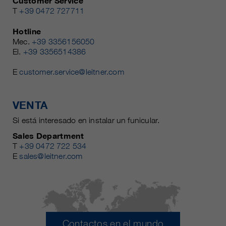
Customer Service
T
+39 0472 727711
Hotline
Mec.
+39 3356156050
El.
+39 3356514386
E
customer.service@leitner.com
VENTA
Si está interesado en instalar un funicular.
Sales Department
T
+39 0472 722 534
E
sales@leitner.com
Contactos en el mundo