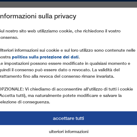
Informazioni sulla privacy
PEZZI DI RICAMBIO
ASSISTENZA CLIENTI
AZIENDA
ST
Sul nostro sito web utilizziamo cookie, che richiedono il vostro
consenso.
FORT PER GLI AMANTI DEGLI SPORT INVERNALI
Ulteriori informazioni sui cookie e sul loro utilizzo sono contenute nelle
politica sulla protezione dei dati
nostra
.
Le impostazioni possono essere modificate in qualsiasi momento e
11.11.2019
quindi il consenso può essere dato o revocato. La validità del
DOLOMITI: SEMPRE PIÙ 
trattamento fino alla revoca del consenso rimane invariata.
AMANTI DEGLI SPORT IN
OPZIONALE: Vi chiediamo di acconsentire all'utilizzo di tutti i cookie
(Accetta tutti), ma naturalmente potete modificare e salvare la
Per l’imminente stagione invernale sono stati fatt
selezione di conseguenza.
sciistiche di Alto Adige, Veneto e Trentino e LEI
accettare tutti
questo nuovo sviluppo con la realizzazione di dieci
nella Wipptal. Tra gli highlight da segnalare il desi
ulteriori informazioni
cookie di marketing
cookie essenziali