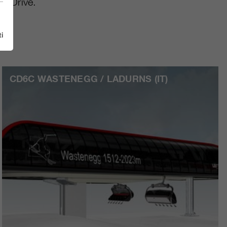
ctDrive.
i
CD6C WASTENEGG / LADURNS (IT)