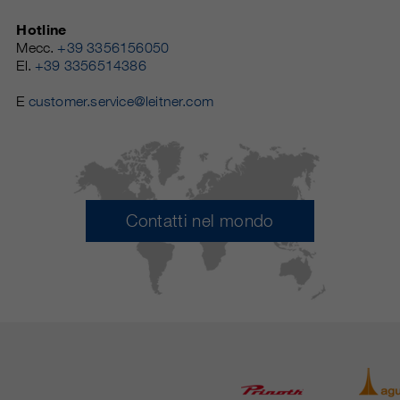
Hotline
Mecc.
+39 3356156050
El.
+39 3356514386
E
customer.service@leitner.com
Contatti nel mondo