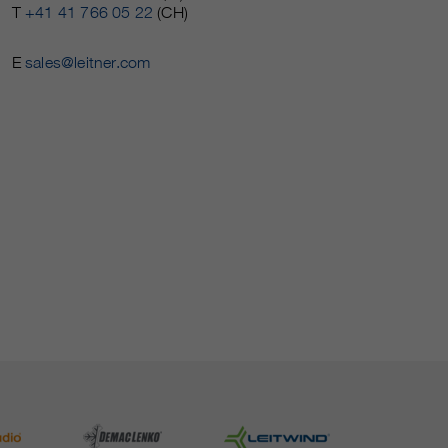
T
+41 41 766 05 22
(CH)
E
sales@leitner.com