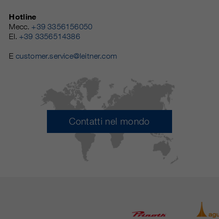
Hotline
Mecc.
+39 3356156050
El.
+39 3356514386
E
customer.service@leitner.com
Contatti nel mondo