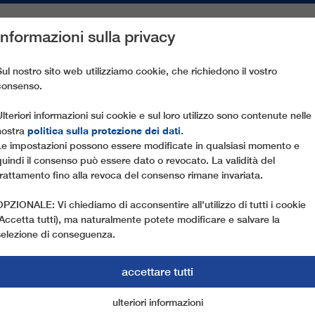
Informazioni sulla privacy
PEZZI DI RICAMBIO
ASSISTENZA CLIENTI
AZIENDA
ST
Sul nostro sito web utilizziamo cookie, che richiedono il vostro
consenso.
PIA LA FUNIVIA URBANA
Ulteriori informazioni sui cookie e sul loro utilizzo sono contenute nelle
politica sulla protezione dei dati
nostra
.
Le impostazioni possono essere modificate in qualsiasi momento e
02.03.2020
quindi il consenso può essere dato o revocato. La validità del
CITTÀ DEL MESSICO RAD
trattamento fino alla revoca del consenso rimane invariata.
URBANA
OPZIONALE: Vi chiediamo di acconsentire all'utilizzo di tutti i cookie
(Accetta tutti), ma naturalmente potete modificare e salvare la
Lunga più di dieci chilometri, in grado di traspor
selezione di conseguenza.
più sicuro uno dei quartieri più difficili della metr
accettare tutti
Messico che Leitner ropeways ha iniziato a realiz
nella primavera del 2021: complessivi 150 milioni
ulteriori informazioni
cookie di marketing
cookie essenziali