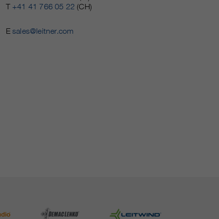
T
+41 41 766 05 22
(CH)
E
sales@leitner.com