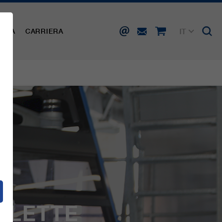
IT
AMPA
CARRIERA
DE
EN
FR
ES
CLETTE