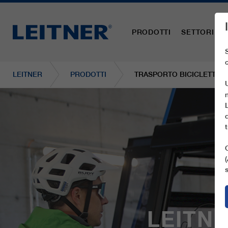
PRODOTTI
SETTORI
LEITNER
PRODOTTI
TRASPORTO BICICLETTE P
LEITN