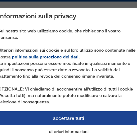
Informazioni sulla privacy
PEZZI DI RICAMBIO
ASSISTENZA CLIENTI
AZIENDA
ST
Sul nostro sito web utilizziamo cookie, che richiedono il vostro
consenso.
ER LE CABINOVIE
Ulteriori informazioni sui cookie e sul loro utilizzo sono contenute nelle
politica sulla protezione dei dati
nostra
.
Le impostazioni possono essere modificate in qualsiasi momento e
quindi il consenso può essere dato o revocato. La validità del
trattamento fino alla revoca del consenso rimane invariata.
OPZIONALE: Vi chiediamo di acconsentire all'utilizzo di tutti i cookie
(Accetta tutti), ma naturalmente potete modificare e salvare la
selezione di conseguenza.
accettare tutti
ER TRASPORTO BICI
ulteriori informazioni
cookie di marketing
cookie essenziali