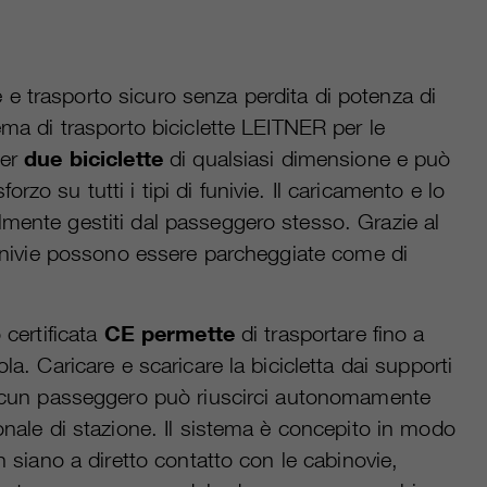
e trasporto sicuro senza perdita di potenza di
ema di trasporto biciclette LEITNER per le
per
due biciclette
di qualsiasi dimensione e può
rzo su tutti i tipi di funivie. Il caricamento e lo
mente gestiti dal passeggero stesso. Grazie al
 funivie possono essere parcheggiate come di
 certificata
CE permette
di trasportare fino a
la. Caricare e scaricare la bicicletta dai supporti
iascun passeggero può riuscirci autonomamente
sonale di stazione. Il sistema è concepito in modo
on siano a diretto contatto con le cabinovie,