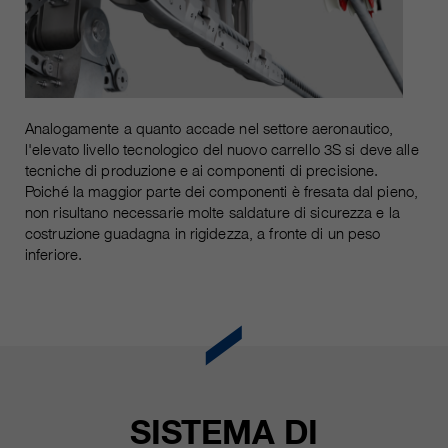
attuale
piú informazioni sul cookie
_ga, _gid, _gat, __utma, __utmb,
Nome
__utmc, __utmd, __utmz
Usato per proteggere lo spam
obiettivo
causato dallo spam-bot.
fornitore
Google Analytics
variano da 2 anni a 6 mesi o ancora
Analogamente a quanto accade nel settore aeronautico,
Nome
cookie_optin
durata
di più.
l'elevato livello tecnologico del nuovo carrello 3S si deve alle
tecniche di produzione e ai componenti di precisione.
fornitore
sgalinski Cookie Opt In
Questi cookie sono utilizzati da
Poiché la maggior parte dei componenti è fresata dal pieno,
non risultano necessarie molte saldature di sicurezza e la
Google Analytics per raccogliere
durata
30 giorni
costruzione guadagna in rigidezza, a fronte di un peso
diversi tipi di informazioni sull'uso,
inferiore.
comprese le informazioni personali
Salva le impostazioni del cookie
obiettivo
e non personali. Ulteriori
selezionate dall'utente.
informazioni sono disponibili nelle
direttive sulla protezione dei dati di
obiettivo
Google Analytics all'indirizzo
https://policies.google.com/privacy.,
dove i dati raccolti sono utilizzati
per elaborare relazioni sull'utilizzo
SISTEMA DI
del sito, che ci aiutano a migliorare i