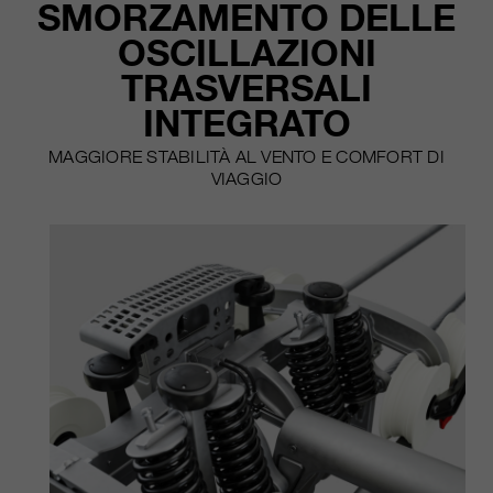
SMORZAMENTO DELLE
nostri siti web / app. Queste
informazioni vengono trasmesse
OSCILLAZIONI
anche ai nostri clienti / partner.
TRASVERSALI
INTEGRATO
MAGGIORE STABILITÀ AL VENTO E COMFORT DI
VIAGGIO