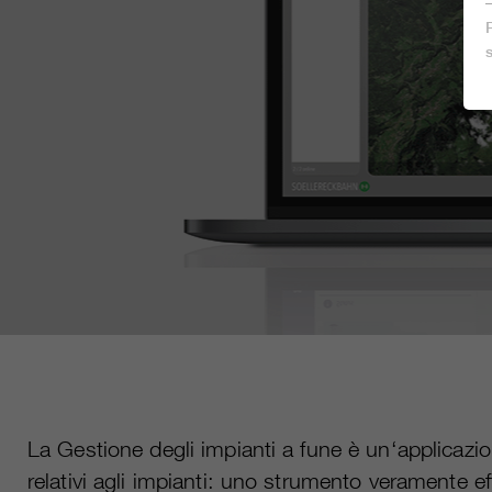
La Gestione degli impianti a fune è un‘applicazion
relativi agli impianti: uno strumento veramente ef