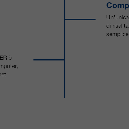
Comple
Un’unica 
di risali
semplice 
NER è
omputer,
net.