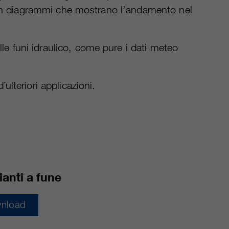
a, con diagrammi che mostrano l’andamento nel
le funi idraulico, come pure i dati meteo
lteriori applicazioni.
ianti a fune
nload