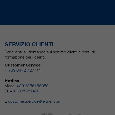
SERVIZIO CLIENTI
Per eventuali domande sul servizio clienti e corsi di
formazione per i clienti.
Customer Service
T
+39 0472 727711
Hotline
Mecc.
+39 3356156050
El.
+39 3356514386
E
customer.service@leitner.com