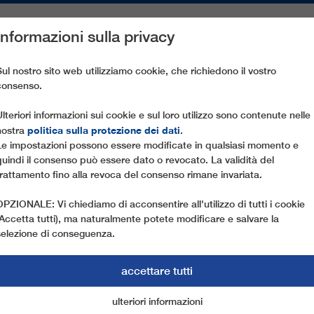
Informazioni sulla privacy
PEZZI DI RICAMBIO
ASSISTENZA CLIENTI
AZIENDA
ST
Sul nostro sito web utilizziamo cookie, che richiedono il vostro
consenso.
 A FUNE
Ulteriori informazioni sui cookie e sul loro utilizzo sono contenute nelle
politica sulla protezione dei dati
nostra
.
Le impostazioni possono essere modificate in qualsiasi momento e
quindi il consenso può essere dato o revocato. La validità del
trattamento fino alla revoca del consenso rimane invariata.
OPZIONALE: Vi chiediamo di acconsentire all'utilizzo di tutti i cookie
(Accetta tutti), ma naturalmente potete modificare e salvare la
selezione di conseguenza.
accettare tutti
NE DEGLI IMPIANTI
ulteriori informazioni
cookie di marketing
cookie essenziali