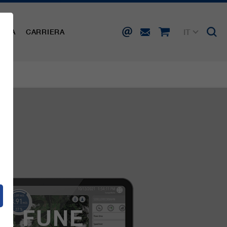
IT
AMPA
CARRIERA
DE
EN
FR
ES
 A FUNE