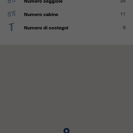
Numero seggiole
35
nostri siti web / app. Queste
informazioni vengono trasmesse
Numero cabine
11
anche ai nostri clienti / partner.
Numero di sostegni
9