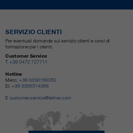
SERVIZIO CLIENTI
Per eventuali domande sul servizio clienti e corsi di
formazione per i clienti.
Customer Service
T
+39 0472 727711
Hotline
Mecc.
+39 3356156050
El.
+39 3356514386
E
customer.service@leitner.com