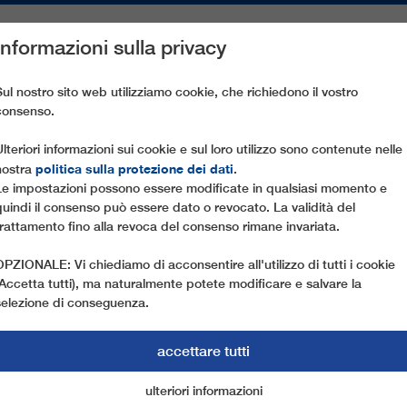
Informazioni sulla privacy
PEZZI DI RICAMBIO
ASSISTENZA CLIENTI
AZIENDA
ST
Sul nostro sito web utilizziamo cookie, che richiedono il vostro
consenso.
MPOROTONDO - MONTE CESA
Ulteriori informazioni sui cookie e sul loro utilizzo sono contenute nelle
politica sulla protezione dei dati
nostra
.
Le impostazioni possono essere modificate in qualsiasi momento e
quindi il consenso può essere dato o revocato. La validità del
trattamento fino alla revoca del consenso rimane invariata.
OPZIONALE: Vi chiediamo di acconsentire all'utilizzo di tutti i cookie
(Accetta tutti), ma naturalmente potete modificare e salvare la
selezione di conseguenza.
accettare tutti
ulteriori informazioni
cookie di marketing
cookie essenziali