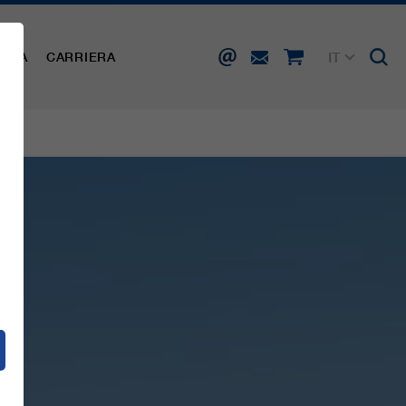
IT
AMPA
CARRIERA
DE
EN
FR
ES