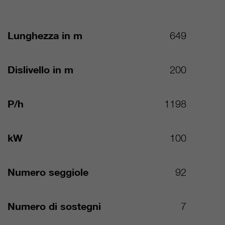
Lunghezza in m
649
Dislivello in m
200
P/h
1198
kW
100
Numero seggiole
92
Numero di sostegni
7