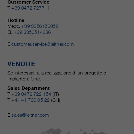
Customer Service
T
+39 0472 727711
Hotline
Mecc.
+39 3356156050
El.
+39 3356514386
E
customer.service@leitner.com
VENDITE
Se interessati alla realizzazione di un progetto di
impianto a fune.
Sales Department
T
+39 0472 722 154
(IT)
T
+41 41 766 05 22
(CH)
E
sales@leitner.com