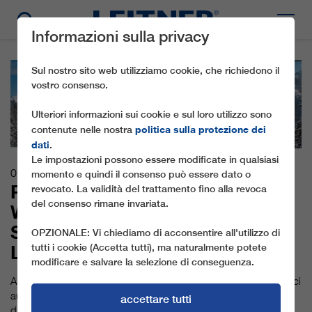
Informazioni sulla privacy
Sul nostro sito web utilizziamo cookie, che richiedono il
vostro consenso.
Ulteriori informazioni sui cookie e sul loro utilizzo sono
politica sulla protezione dei
contenute nelle nostra
dati
.
Le impostazioni possono essere modificate in qualsiasi
01.08.2017
momento e quindi il consenso può essere dato o
PIÙ EFFICIENZA SUL
revocato. La validità del trattamento fino alla revoca
del consenso rimane invariata.
WILDKOGEL E
SULL’HOCHFICHT GRAZIE A
OPZIONALE: Vi chiediamo di acconsentire all'utilizzo di
LEITNER ROPEWAYS
tutti i cookie (Accetta tutti), ma naturalmente potete
modificare e salvare la selezione di conseguenza.
A partire dal prossimo inverno nei rinomati comprensori sciistici
austriaci Wildkogel-Arena e Hochficht entreranno in funzione
accettare tutti
due nuove cabinovie LEITNER ropeways. Dalla stagione