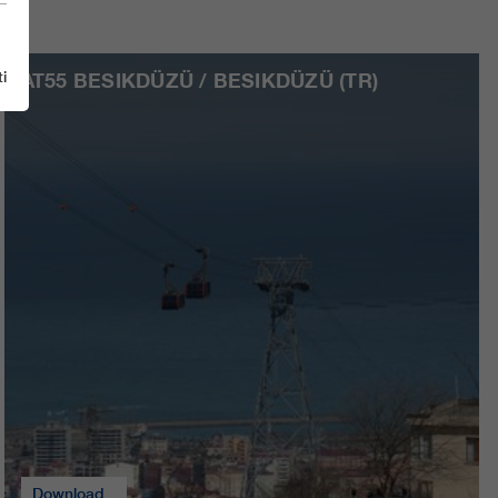
i
AT55 BESIKDÜZÜ / BESIKDÜZÜ (TR)
Download