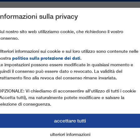
Informazioni sulla privacy
PEZZI DI RICAMBIO
ASSISTENZA CLIENTI
AZIENDA
ST
Sul nostro sito web utilizziamo cookie, che richiedono il vostro
consenso.
DEL MAR NERO
Ulteriori informazioni sui cookie e sul loro utilizzo sono contenute nelle
politica sulla protezione dei dati
nostra
.
Le impostazioni possono essere modificate in qualsiasi momento e
19.03.2019
quindi il consenso può essere dato o revocato. La validità del
NUOVA FUNIVIA NELL’AR
trattamento fino alla revoca del consenso rimane invariata.
OPZIONALE: Vi chiediamo di acconsentire all'utilizzo di tutti i cookie
L’area della cittadina costiera di Beşikdüzü, in Tu
(Accetta tutti), ma naturalmente potete modificare e salvare la
espansione delle infrastrutture turistiche: cuore d
selezione di conseguenza.
funivia va e vieni di LEITNER ropeways, in grado d
direttamente sulla vetta del monte Beşikdağ; un 
accettare tutti
fa e che si distingue per il design e le soluzioni t
ulteriori informazioni
cookie di marketing
cookie essenziali