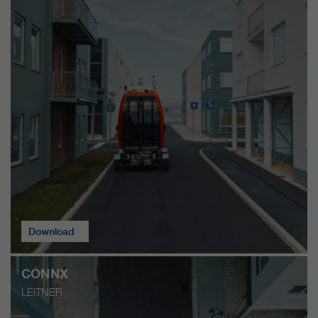
nostri siti web / app. Queste
informazioni vengono trasmesse
anche ai nostri clienti / partner.
Download
CONNX
LEITNER