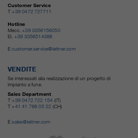
Customer Service
T
+39 0472 727711
Hotline
Mecc.
+39 3356156050
El.
+39 3356514386
E
customer.service@leitner.com
VENDITE
Se interessati alla realizzazione di un progetto di
impianto a fune.
Sales Department
T
+39 0472 722 154
(IT)
T
+41 41 766 05 22
(CH)
E
sales@leitner.com