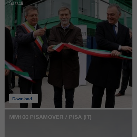
nostri siti web / app. Queste
Sassoli
informazioni vengono trasmesse
anche ai nostri clienti / partner.
Download
MM100 PISAMOVER / PISA (IT)