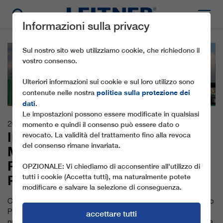
Informazioni sulla privacy
Sul nostro sito web utilizziamo cookie, che richiedono il
vostro consenso.
Ulteriori informazioni sui cookie e sul loro utilizzo sono
politica sulla protezione dei
contenute nelle nostra
dati
.
Le impostazioni possono essere modificate in qualsiasi
20.03.2017
momento e quindi il consenso può essere dato o
IL NUOVO SISTEMA
revocato. La validità del trattamento fino alla revoca
del consenso rimane invariata.
MINIMETRO DECONGESTIONA
PISA DAL TRAFFICO DEI
OPZIONALE: Vi chiediamo di acconsentire all'utilizzo di
PENDOLARI
tutti i cookie (Accetta tutti), ma naturalmente potete
modificare e salvare la selezione di conseguenza.
Con l’inaugurazione ufficiale del sistema di trasporto MiniMetro
PisaMover il 18 marzo 2017, LEITNER ha dato il via a una
accettare tutti
nuova era sostenibile della mobilità. Fino a oggi la città toscana