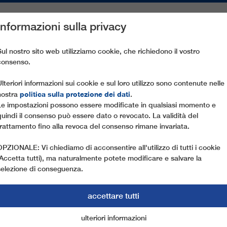
Informazioni sulla privacy
PEZZI DI RICAMBIO
ASSISTENZA CLIENTI
AZIENDA
ST
Sul nostro sito web utilizziamo cookie, che richiedono il vostro
consenso.
0 PLATTENKARBAHN
Ulteriori informazioni sui cookie e sul loro utilizzo sono contenute nelle
politica sulla protezione dei dati
nostra
.
Le impostazioni possono essere modificate in qualsiasi momento e
quindi il consenso può essere dato o revocato. La validità del
trattamento fino alla revoca del consenso rimane invariata.
OPZIONALE: Vi chiediamo di acconsentire all'utilizzo di tutti i cookie
(Accetta tutti), ma naturalmente potete modificare e salvare la
selezione di conseguenza.
accettare tutti
ulteriori informazioni
cookie di marketing
cookie essenziali