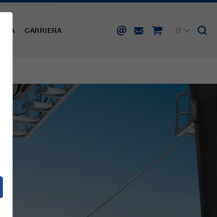
IT
AMPA
CARRIERA
DE
EN
FR
ES