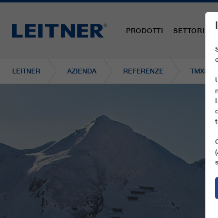
PRODOTTI
SETTORI
LEITNER
AZIENDA
REFERENZE
TMX8-1