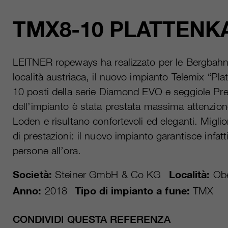
TMX8-10 PLATTEN
LEITNER ropeways ha realizzato per le Bergbah
località austriaca, il nuovo impianto Telemix “Pl
10 posti della serie Diamond EVO e seggiole Pre
dell’impianto è stata prestata massima attenzione a
Loden e risultano confortevoli ed eleganti. Miglio
di prestazioni: il nuovo impianto garan­tisce infat
persone all’ora.
Società:
Steiner GmbH & Co KG
Località:
Obe
Anno:
2018
Tipo di impianto a fune:
TMX
CONDIVIDI QUESTA REFERENZA