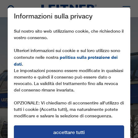
Informazioni sulla privacy
Sul nostro sito web utilizziamo cookie, che richiedono il
vostro consenso.
Ulteriori informazioni sui cookie e sul loro utilizzo sono
politica sulla protezione dei
contenute nelle nostra
dati
.
Le impostazioni possono essere modificate in qualsiasi
momento e quindi il consenso può essere dato o
TMX6-8 QAFQAZ 6
revocato. La validità del trattamento fino alla revoca
del consenso rimane invariata.
CON "BMW INDIVIDUAL FOR LEITNER"
LUSSO PURO ANCHE IN AZERBAIGIAN
OPZIONALE: Vi chiediamo di acconsentire all'utilizzo di
tutti i cookie (Accetta tutti), ma naturalmente potete
modificare e salvare la selezione di conseguenza.
accettare tutti