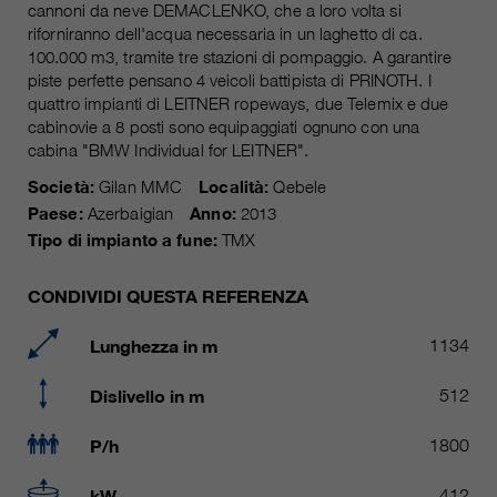
attuale
cannoni da neve DEMACLENKO, che a loro volta si
piú informazioni sul cookie
_ga, _gid, _gat, __utma, __utmb,
Nome
riforniranno dell'acqua necessaria in un laghetto di ca.
__utmc, __utmd, __utmz
Usato per proteggere lo spam
100.000 m3, tramite tre stazioni di pompaggio. A garantire
obiettivo
causato dallo spam-bot.
piste perfette pensano 4 veicoli battipista di PRINOTH. I
fornitore
Google Analytics
quattro impianti di LEITNER ropeways, due Telemix e due
cabinovie a 8 posti sono equipaggiati ognuno con una
variano da 2 anni a 6 mesi o ancora
Nome
cookie_optin
cabina "BMW Individual for LEITNER".
durata
di più.
Società:
Gilan MMC
Località:
Qebele
fornitore
sgalinski Cookie Opt In
Questi cookie sono utilizzati da
Paese:
Azerbaigian
Anno:
2013
Google Analytics per raccogliere
Tipo di impianto a fune:
TMX
durata
30 giorni
diversi tipi di informazioni sull'uso,
comprese le informazioni personali
Salva le impostazioni del cookie
CONDIVIDI QUESTA REFERENZA
obiettivo
e non personali. Ulteriori
selezionate dall'utente.
informazioni sono disponibili nelle
Lunghezza in m
1134
direttive sulla protezione dei dati di
obiettivo
Google Analytics all'indirizzo
Dislivello in m
512
https://policies.google.com/privacy.,
dove i dati raccolti sono utilizzati
P/h
1800
per elaborare relazioni sull'utilizzo
del sito, che ci aiutano a migliorare i
kW
412