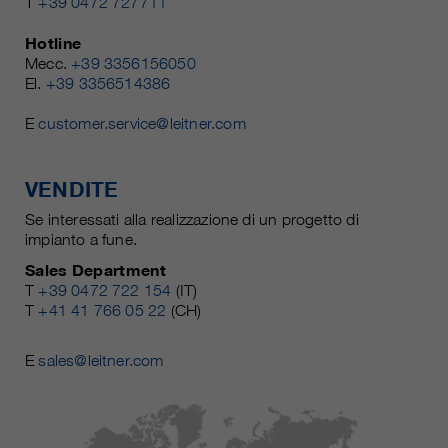
T
+39 0472 727711
Hotline
Mecc.
+39 3356156050
El.
+39 3356514386
E
customer.service@leitner.com
VENDITE
Se interessati alla realizzazione di un progetto di
impianto a fune.
Sales Department
T
+39 0472 722 154
(IT)
T
+41 41 766 05 22
(CH)
E
sales@leitner.com