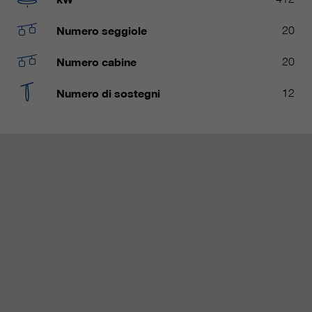
nostri siti web / app. Queste
informazioni vengono trasmesse
Numero seggiole
20
anche ai nostri clienti / partner.
Numero cabine
20
Numero di sostegni
12