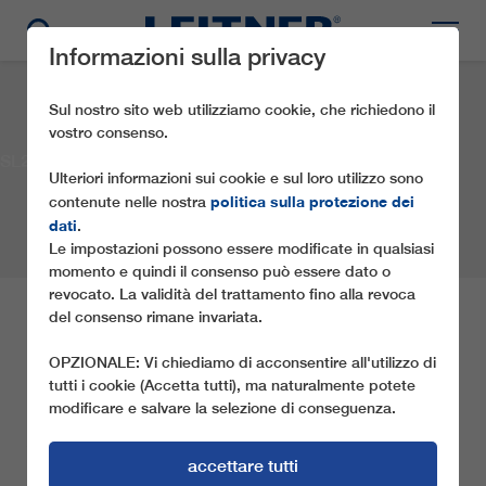
Informazioni sulla privacy
Sul nostro sito web utilizziamo cookie, che richiedono il
vostro consenso.
SL2 Zinkenlift
Ulteriori informazioni sui cookie e sul loro utilizzo sono
politica sulla protezione dei
contenute nelle nostra
dati
.
Le impostazioni possono essere modificate in qualsiasi
momento e quindi il consenso può essere dato o
revocato. La validità del trattamento fino alla revoca
del consenso rimane invariata.
SL2 ZINKENLIFT
OPZIONALE: Vi chiediamo di acconsentire all'utilizzo di
tutti i cookie (Accetta tutti), ma naturalmente potete
Società:
Lachtal-Lifte und Seilbahnen GmbH & Co. KG
modificare e salvare la selezione di conseguenza.
Località:
Schönberg-Lachtal
Paese:
Austria
Anno:
2010
Tipo di impianto a fune:
SL2
accettare tutti