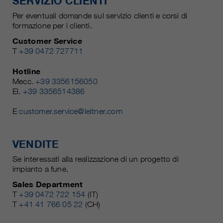
SERVIZIO CLIENTI
Per eventuali domande sul servizio clienti e corsi di
formazione per i clienti.
Customer Service
T
+39 0472 727711
Hotline
Mecc.
+39 3356156050
El.
+39 3356514386
E
customer.service@leitner.com
VENDITE
Se interessati alla realizzazione di un progetto di
impianto a fune.
Sales Department
T
+39 0472 722 154
(IT)
T
+41 41 766 05 22
(CH)