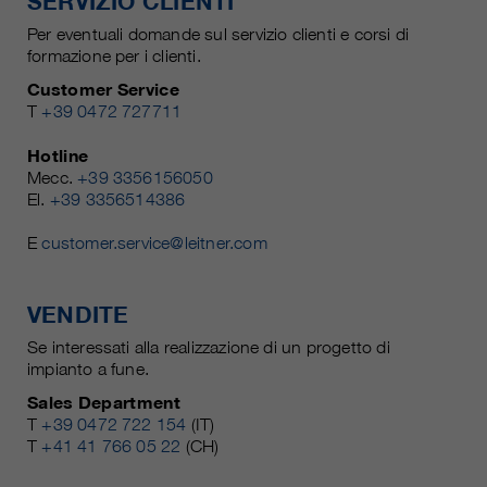
SERVIZIO CLIENTI
Per eventuali domande sul servizio clienti e corsi di
formazione per i clienti.
Customer Service
T
+39 0472 727711
Hotline
Mecc.
+39 3356156050
El.
+39 3356514386
E
customer.service@leitner.com
VENDITE
Se interessati alla realizzazione di un progetto di
impianto a fune.
Sales Department
T
+39 0472 722 154
(IT)
T
+41 41 766 05 22
(CH)