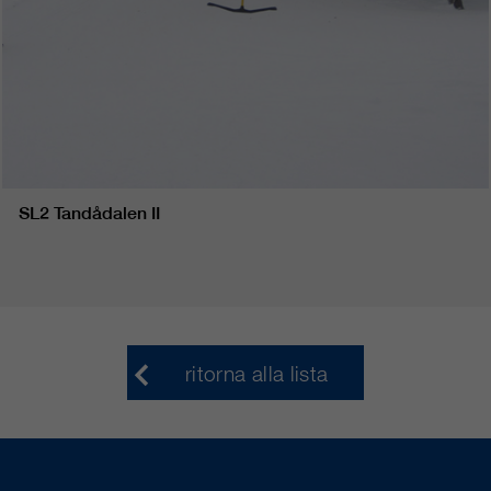
SL2 Tandådalen II
ritorna alla lista