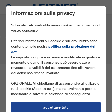
Informazioni sulla privacy
Sul nostro sito web utilizziamo cookie, che richiedono il
vostro consenso.
SL2 Tandådalen II
Ulteriori informazioni sui cookie e sul loro utilizzo sono
politica sulla protezione dei
contenute nelle nostra
dati
.
Le impostazioni possono essere modificate in qualsiasi
momento e quindi il consenso può essere dato o
revocato. La validità del trattamento fino alla revoca
del consenso rimane invariata.
SL2 TANDÅDALEN II
OPZIONALE: Vi chiediamo di acconsentire all'utilizzo di
tutti i cookie (Accetta tutti), ma naturalmente potete
Società:
Ski Star Sälen AB
Località:
Sälen
modificare e salvare la selezione di conseguenza.
Paese:
Svezia
Anno:
2013
Tipo di impianto a fune:
SL2
accettare tutti