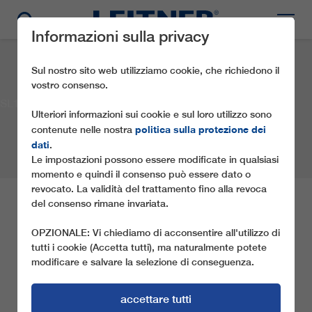
Informazioni sulla privacy
Sul nostro sito web utilizziamo cookie, che richiedono il
vostro consenso.
SL1 Prà delle Nasse dx
Ulteriori informazioni sui cookie e sul loro utilizzo sono
politica sulla protezione dei
contenute nelle nostra
dati
.
Le impostazioni possono essere modificate in qualsiasi
momento e quindi il consenso può essere dato o
revocato. La validità del trattamento fino alla revoca
del consenso rimane invariata.
SL1 PRÀ DELLE NASSE
DX
OPZIONALE: Vi chiediamo di acconsentire all'utilizzo di
tutti i cookie (Accetta tutti), ma naturalmente potete
modificare e salvare la selezione di conseguenza.
Società:
Sciovia Prà delle Nasse S.n.c.
Località:
S. Martino di Castrozza (TN)
Paese:
Italia
accettare tutti
Anno:
2010
Tipo di impianto a fune:
SL1