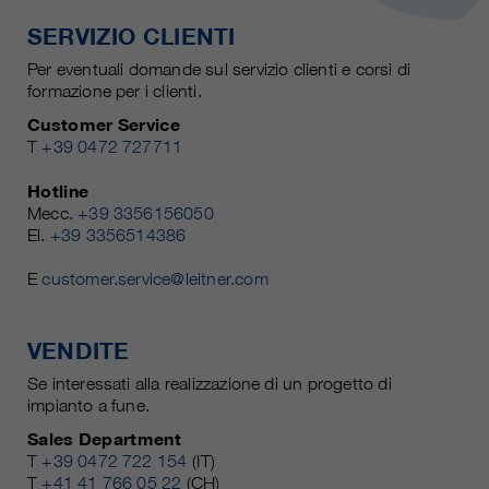
SERVIZIO CLIENTI
Per eventuali domande sul servizio clienti e corsi di
formazione per i clienti.
Customer Service
T
+39 0472 727711
Hotline
Mecc.
+39 3356156050
El.
+39 3356514386
E
customer.service@leitner.com
VENDITE
Se interessati alla realizzazione di un progetto di
impianto a fune.
Sales Department
T
+39 0472 722 154
(IT)
T
+41 41 766 05 22
(CH)