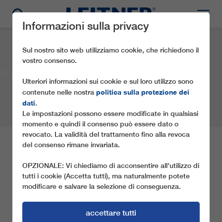
Informazioni sulla privacy
Sul nostro sito web utilizziamo cookie, che richiedono il
vostro consenso.
SL1 Platterlift-Grizzly
Ulteriori informazioni sui cookie e sul loro utilizzo sono
politica sulla protezione dei
contenute nelle nostra
dati
.
Le impostazioni possono essere modificate in qualsiasi
momento e quindi il consenso può essere dato o
revocato. La validità del trattamento fino alla revoca
del consenso rimane invariata.
SL1 PLATTERLIFT-
GRIZZLY
OPZIONALE: Vi chiediamo di acconsentire all'utilizzo di
tutti i cookie (Accetta tutti), ma naturalmente potete
modificare e salvare la selezione di conseguenza.
Società:
Ski Star Vemdalen
Località:
Vemdalen
Paese:
Svezia
Anno:
2010
accettare tutti
Tipo di impianto a fune:
SL1