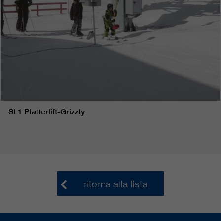
SL1 Platterlift-Grizzly
ritorna alla lista