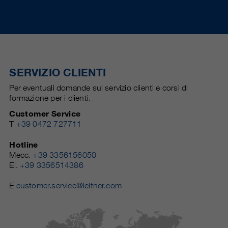
SERVIZIO CLIENTI
Per eventuali domande sul servizio clienti e corsi di
formazione per i clienti.
Customer Service
T
+39 0472 727711
Hotline
Mecc.
+39 3356156050
El.
+39 3356514386
E
customer.service@leitner.com