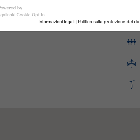
Powered by
salva e chiudi
ità:
Mutters
Paese:
Austria
sgalinski Cookie Opt In
Informazioni legali
|
Politica sulla protezione dei dat
accetta solo i cookie essenziali
cookie essenziali
I cookie essenziali sono necessari per le funzioni fondamentali del
sito web, i che garantiscono che il sito funzioni correttamente.
Nome
spamshield
piú informazioni sul cookie
fornitore
Ronald P. Steiner, Hauke Hain, Christian Seifert
cookie di marketing
I cookie di marketing comprendono tracking e cookie statistici
durata
Solo per la sessione di browser attuale
_ga, _gid, _gat, __utma, __utmb, __utmc,
piú informazioni sul cookie
Usato per proteggere lo spam causato dallo
Nome
obiettivo
__utmd, __utmz
spam-bot.
fornitore
Google Analytics