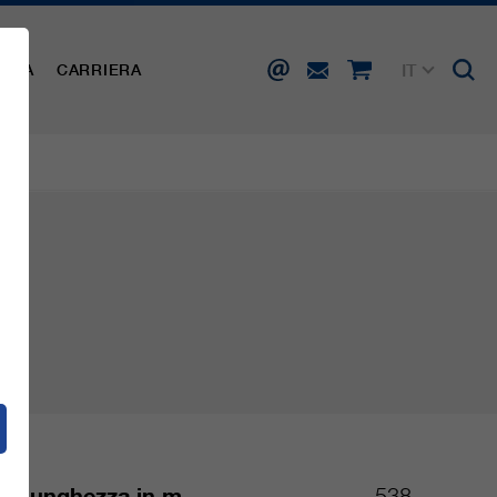
IT
AMPA
CARRIERA
DE
EN
FR
ES
Lunghezza in m
538