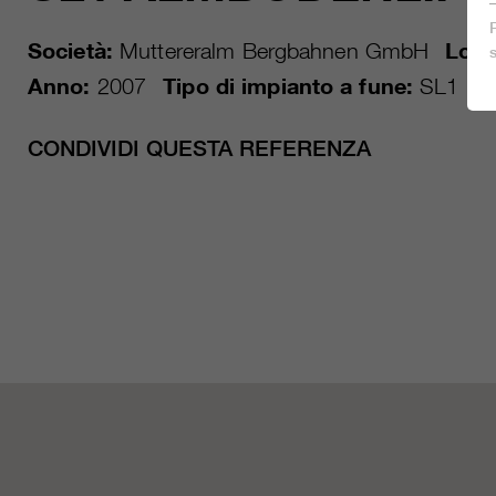
Società:
Muttereralm Bergbahnen GmbH
Local
Anno:
2007
Tipo di impianto a fune:
SL1
CONDIVIDI QUESTA REFERENZA