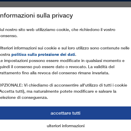
Informazioni sulla privacy
PEZZI DI RICAMBIO
ASSISTENZA CLIENTI
AZIENDA
ST
Sul nostro sito web utilizziamo cookie, che richiedono il vostro
consenso.
MBODENLIFT
Ulteriori informazioni sui cookie e sul loro utilizzo sono contenute nelle
politica sulla protezione dei dati
nostra
.
Le impostazioni possono essere modificate in qualsiasi momento e
quindi il consenso può essere dato o revocato. La validità del
trattamento fino alla revoca del consenso rimane invariata.
OPZIONALE: Vi chiediamo di acconsentire all'utilizzo di tutti i cookie
(Accetta tutti), ma naturalmente potete modificare e salvare la
selezione di conseguenza.
accettare tutti
ulteriori informazioni
cookie di marketing
cookie essenziali