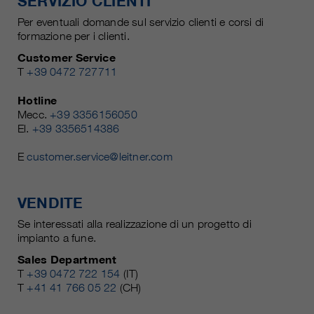
SERVIZIO CLIENTI
Per eventuali domande sul servizio clienti e corsi di
formazione per i clienti.
Customer Service
T
+39 0472 727711
Hotline
Mecc.
+39 3356156050
El.
+39 3356514386
E
customer.service@leitner.com
VENDITE
Se interessati alla realizzazione di un progetto di
impianto a fune.
Sales Department
T
+39 0472 722 154
(IT)
T
+41 41 766 05 22
(CH)