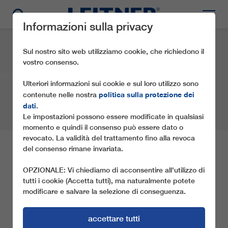
Informazioni sulla privacy
Sul nostro sito web utilizziamo cookie, che richiedono il
vostro consenso.
SL1 Alexandros II
Ulteriori informazioni sui cookie e sul loro utilizzo sono
politica sulla protezione dei
contenute nelle nostra
dati
.
Le impostazioni possono essere modificate in qualsiasi
momento e quindi il consenso può essere dato o
revocato. La validità del trattamento fino alla revoca
del consenso rimane invariata.
SL1 ALEXANDROS II
OPZIONALE: Vi chiediamo di acconsentire all'utilizzo di
tutti i cookie (Accetta tutti), ma naturalmente potete
Società:
Seli National Ski Center
Località:
Veria
modificare e salvare la selezione di conseguenza.
Paese:
Grecia
Anno:
2006
Tipo di impianto a fune:
SL1
accettare tutti