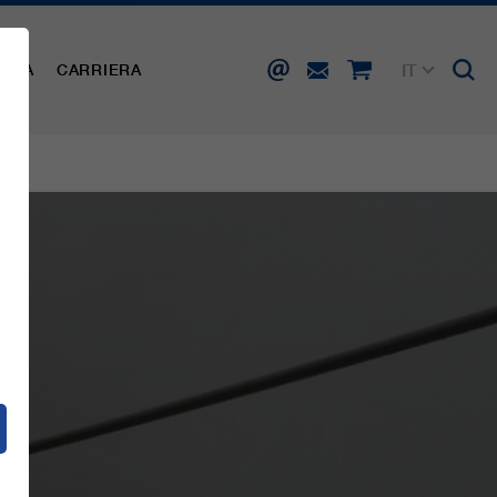
IT
AMPA
CARRIERA
DE
EN
FR
ES