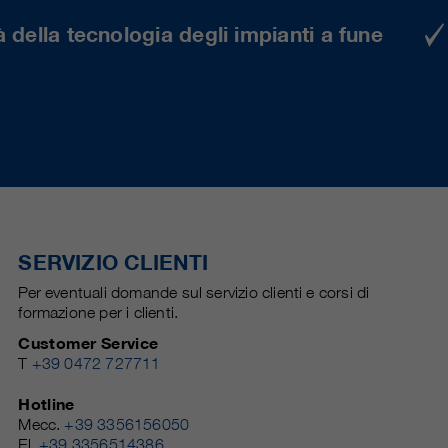
 della tecnologia degli impianti a fune
SERVIZIO CLIENTI
Per eventuali domande sul servizio clienti e corsi di
formazione per i clienti.
Customer Service
T
+39 0472 727711
Hotline
Mecc.
+39 3356156050
El.
+39 3356514386