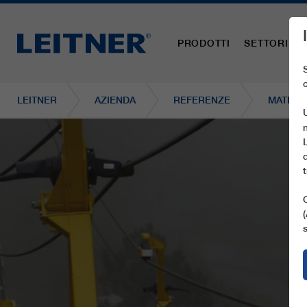
PRODOTTI
SETTORI
LEITNER
AZIENDA
REFERENZE
MATERIA