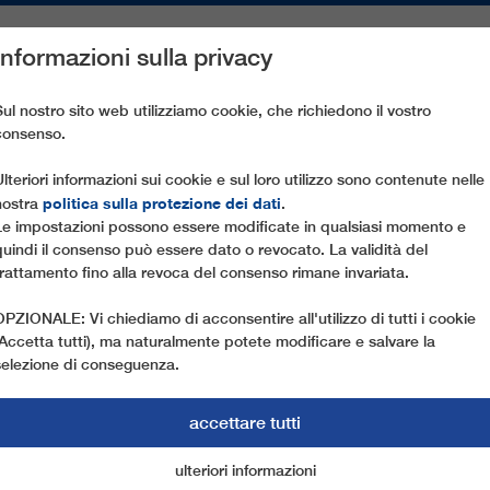
Informazioni sulla privacy
PEZZI DI RICAMBIO
ASSISTENZA CLIENTI
AZIENDA
ST
Sul nostro sito web utilizziamo cookie, che richiedono il vostro
consenso.
LROPEWAY - APIAI
Ulteriori informazioni sui cookie e sul loro utilizzo sono contenute nelle
politica sulla protezione dei dati
nostra
.
Le impostazioni possono essere modificate in qualsiasi momento e
quindi il consenso può essere dato o revocato. La validità del
trattamento fino alla revoca del consenso rimane invariata.
OPZIONALE: Vi chiediamo di acconsentire all'utilizzo di tutti i cookie
(Accetta tutti), ma naturalmente potete modificare e salvare la
selezione di conseguenza.
accettare tutti
ulteriori informazioni
cookie di marketing
cookie essenziali