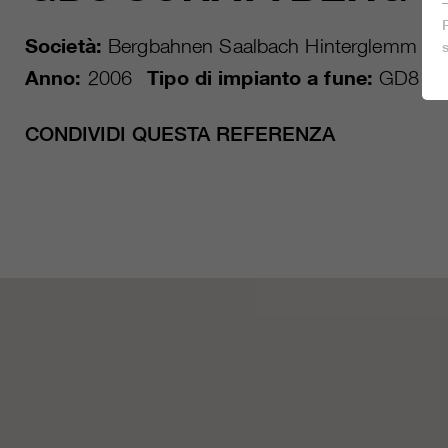
Società:
Bergbahnen Saalbach Hinterglemm
L
Anno:
2006
Tipo di impianto a fune:
GD8
CONDIVIDI QUESTA REFERENZA