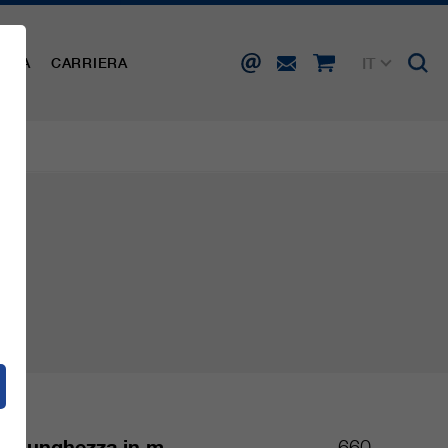
IT
AMPA
CARRIERA
DE
EN
FR
ES
Lunghezza in m
660