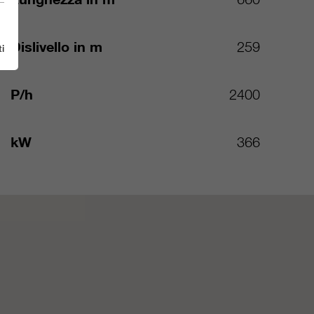
Dislivello in m
259
i
P/h
2400
kW
366