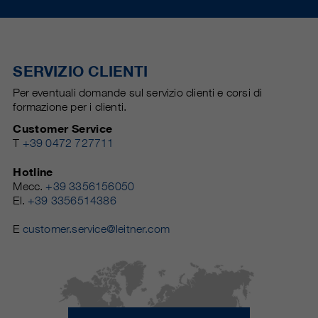
SERVIZIO CLIENTI
Per eventuali domande sul servizio clienti e corsi di
formazione per i clienti.
Customer Service
T
+39 0472 727711
Hotline
Mecc.
+39 3356156050
El.
+39 3356514386
E
customer.service@leitner.com