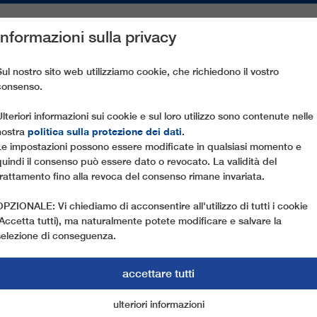
Informazioni sulla privacy
PEZZI DI RICAMBIO
ASSISTENZA CLIENTI
AZIENDA
ST
Sul nostro sito web utilizziamo cookie, che richiedono il vostro
consenso.
HATTBERG SPRINTER
Ulteriori informazioni sui cookie e sul loro utilizzo sono contenute nelle
politica sulla protezione dei dati
nostra
.
Le impostazioni possono essere modificate in qualsiasi momento e
quindi il consenso può essere dato o revocato. La validità del
trattamento fino alla revoca del consenso rimane invariata.
OPZIONALE: Vi chiediamo di acconsentire all'utilizzo di tutti i cookie
(Accetta tutti), ma naturalmente potete modificare e salvare la
selezione di conseguenza.
accettare tutti
PRINTER
ulteriori informazioni
cookie di marketing
cookie essenziali