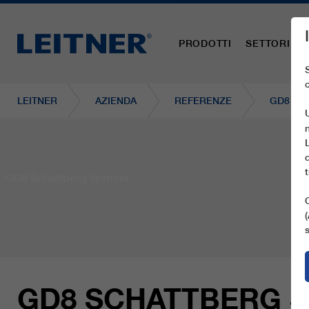
PRODOTTI
SETTORI
LEITNER
AZIENDA
REFERENZE
GD8 SC
GD8 Schattberg Sprinter
GD8 SCHATTBERG S