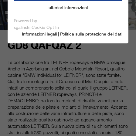
ulteriori informazioni
cookie di marketing
cookie essenziali
Powered by
salva e chiudi
sgalinski Cookie Opt In
Informazioni legali
|
Politica sulla protezione dei dati
accetta solo i cookie essenziali
GD8 QAFQAZ 2
La collaborazione tra LEITNER ropeways e BMW prosegue.
cookie essenziali
Anche in Azerbaigian, nel Qebele Mountain Resort, quattro
I cookie essenziali sono necessari per le funzioni
cabine "BMW Individual for LEITNER", sono state fornite.
fondamentali del sito web, i che garantiscono che il
Qui, tra le montagne tra il Caucaso e il Mar Caspio, è nato
sito funzioni correttamente.
infatti un comprensorio sciistico, al quale il gruppo LEITNER,
con le aziende LEITNER ropeways, PRINOTH e
Nome
piú informazioni sul cookie
spamshield
DEMACLENKO, ha fornito impianti di risalita, veicoli per la
preparazione delle piste e impianti di innevamento. Accanto
Ronald P. Steiner, Hauke Hain,
alla costruzione delle varie infrastrutture e delle piste, sono
cookie di marketing
fornitore
Christian Seifert
state realizzate quattro cabinovie ad agganciamento
I cookie di marketing comprendono tracking e
automatico LEITNER. Sulla nuova pista di 18 chilometri sono
cookie statistici
Solo per la sessione di browser
stati installati 230 pozzetti, ai quali sono stati allacciati 180
durata