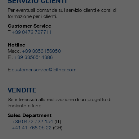
SERVIZIO CLIENTI
Per eventuali domande sul servizio clienti e corsi di
formazione per i clienti.
Customer Service
T
+39 0472 727711
Hotline
Mecc.
+39 3356156050
El.
+39 3356514386
E
customer.service@leitner.com
VENDITE
Se interessati alla realizzazione di un progetto di
impianto a fune.
Sales Department
T
+39 0472 722 154
(IT)
T
+41 41 766 05 22
(CH)