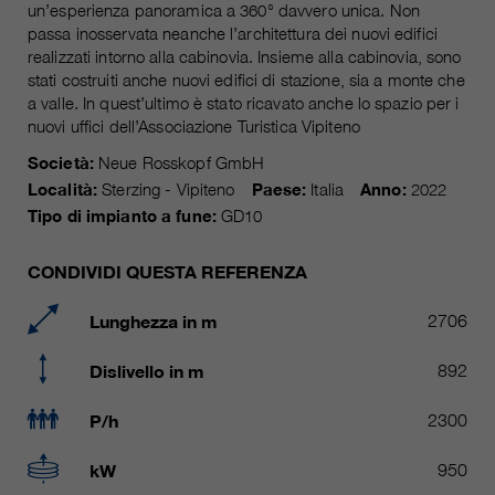
attuale
un’esperienza panoramica a 360° davvero unica. Non
piú informazioni sul cookie
_ga, _gid, _gat, __utma, __utmb,
Nome
passa inosservata neanche l’architettura dei nuovi edifici
__utmc, __utmd, __utmz
Usato per proteggere lo spam
realizzati intorno alla cabinovia. Insieme alla cabinovia, sono
obiettivo
causato dallo spam-bot.
stati costruiti anche nuovi edifici di stazione, sia a monte che
fornitore
Google Analytics
a valle. In quest’ultimo è stato ricavato anche lo spazio per i
nuovi uffici dell’Associazione Turistica Vipiteno
variano da 2 anni a 6 mesi o ancora
Nome
cookie_optin
durata
Società:
Neue Rosskopf GmbH
di più.
Località:
Sterzing - Vipiteno
Paese:
Italia
Anno:
2022
fornitore
sgalinski Cookie Opt In
Questi cookie sono utilizzati da
Tipo di impianto a fune:
GD10
Google Analytics per raccogliere
durata
30 giorni
diversi tipi di informazioni sull'uso,
CONDIVIDI QUESTA REFERENZA
comprese le informazioni personali
Salva le impostazioni del cookie
obiettivo
e non personali. Ulteriori
selezionate dall'utente.
Lunghezza in m
2706
informazioni sono disponibili nelle
direttive sulla protezione dei dati di
Dislivello in m
892
obiettivo
Google Analytics all'indirizzo
https://policies.google.com/privacy.,
P/h
2300
dove i dati raccolti sono utilizzati
per elaborare relazioni sull'utilizzo
kW
950
del sito, che ci aiutano a migliorare i