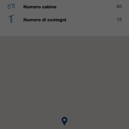
nostri siti web / app. Queste
Numero cabine
65
informazioni vengono trasmesse
anche ai nostri clienti / partner.
Numero di sostegni
15