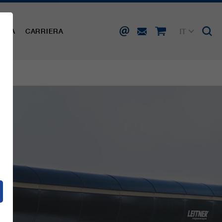
IT
AMPA
CARRIERA
DE
EN
FR
ES