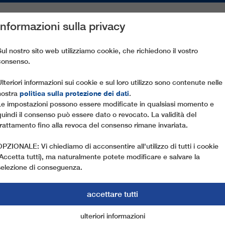
Informazioni sulla privacy
PEZZI DI RICAMBIO
ASSISTENZA CLIENTI
AZIENDA
ST
Sul nostro sito web utilizziamo cookie, che richiedono il vostro
consenso.
ARKOVISKO HALA SKRYCZEŃSKA
Ulteriori informazioni sui cookie e sul loro utilizzo sono contenute nelle
politica sulla protezione dei dati
nostra
.
Le impostazioni possono essere modificate in qualsiasi momento e
quindi il consenso può essere dato o revocato. La validità del
trattamento fino alla revoca del consenso rimane invariata.
OPZIONALE: Vi chiediamo di acconsentire all'utilizzo di tutti i cookie
(Accetta tutti), ma naturalmente potete modificare e salvare la
selezione di conseguenza.
accettare tutti
ulteriori informazioni
cookie di marketing
cookie essenziali