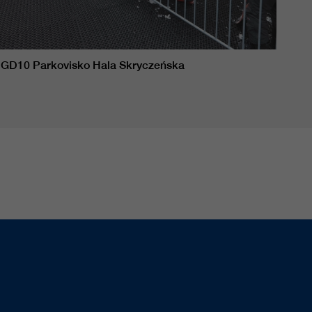
GD10 Parkovisko Hala Skryczeńska
GD1