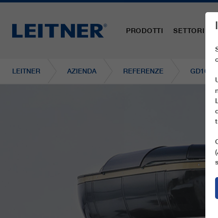
PRODOTTI
SETTORI
LEITNER
AZIENDA
REFERENZE
GD10 P