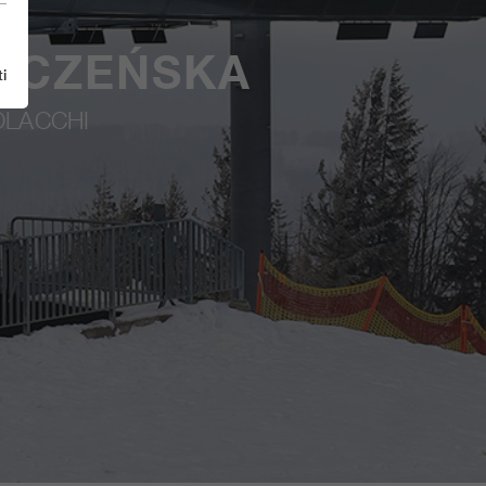
RYCZEŃSKA
i
OLACCHI