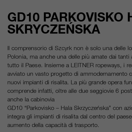
GD10 PARKOVISKO 
SKRYCZEŃSKA
Il comprensorio di Szcyrk non è solo una delle loc
Polonia, ma anche una delle più amate dai tanti a
tutto il Paese. Insieme a LEITNER ropeways, i r
avviato un vasto progetto di ammodernamento che
nuovi impianti di risalita. La più grande opera funi
comprende infatti, oltre alle due seggiovie 6 po
anche la cabinovia
GD10 “Parkovisko – Hala Skrzyczeńska” con az
integra gli impianti di risalita dal centro del pa
aumento della capacità di trasporto.