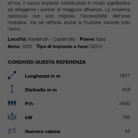
attuale
all’ora, il nuovo impianto contribuisce in modo significativo
piú informazioni sul cookie
_ga, _gid, _gat, __utma, __utmb,
Nome
ad alleggerire i periodi di maggiore affluenza. La moderna
__utmc, __utmd, __utmz
Usato per proteggere lo spam
cabinovia non solo migliora l’accessibilità dell’area
obiettivo
causato dallo spam-bot.
ricreativa, ma ne rafforza anche la fruizione durante tutto
fornitore
Google Analytics
l’anno.
variano da 2 anni a 6 mesi o ancora
Località:
Kastelruth - Castelrotto
Paese:
Italia
Nome
cookie_optin
durata
di più.
Anno:
2025
Tipo di impianto a fune:
GD10
fornitore
sgalinski Cookie Opt In
Questi cookie sono utilizzati da
CONDIVIDI QUESTA REFERENZA
Google Analytics per raccogliere
durata
30 giorni
diversi tipi di informazioni sull'uso,
Lunghezza in m
1627
comprese le informazioni personali
Salva le impostazioni del cookie
obiettivo
e non personali. Ulteriori
selezionate dall'utente.
Dislivello in m
428
informazioni sono disponibili nelle
direttive sulla protezione dei dati di
P/h
2400
obiettivo
Google Analytics all'indirizzo
https://policies.google.com/privacy.,
kW
793
dove i dati raccolti sono utilizzati
per elaborare relazioni sull'utilizzo
Numero cabine
45
del sito, che ci aiutano a migliorare i