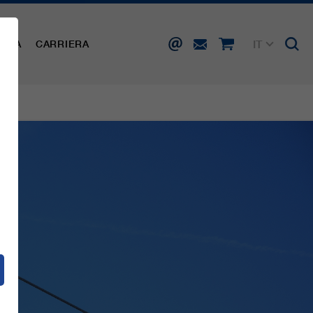
IT
AMPA
CARRIERA
DE
EN
FR
ES