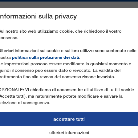
Informazioni sulla privacy
PEZZI DI RICAMBIO
ASSISTENZA CLIENTI
AZIENDA
ST
Sul nostro sito web utilizziamo cookie, che richiedono il vostro
consenso.
EZUO
Ulteriori informazioni sui cookie e sul loro utilizzo sono contenute nelle
politica sulla protezione dei dati
nostra
.
Le impostazioni possono essere modificate in qualsiasi momento e
quindi il consenso può essere dato o revocato. La validità del
trattamento fino alla revoca del consenso rimane invariata.
OPZIONALE: Vi chiediamo di acconsentire all'utilizzo di tutti i cookie
(Accetta tutti), ma naturalmente potete modificare e salvare la
selezione di conseguenza.
accettare tutti
ulteriori informazioni
cookie di marketing
cookie essenziali