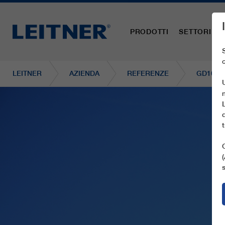
PRODOTTI
SETTORI
LEITNER
AZIENDA
REFERENZE
GD10 L