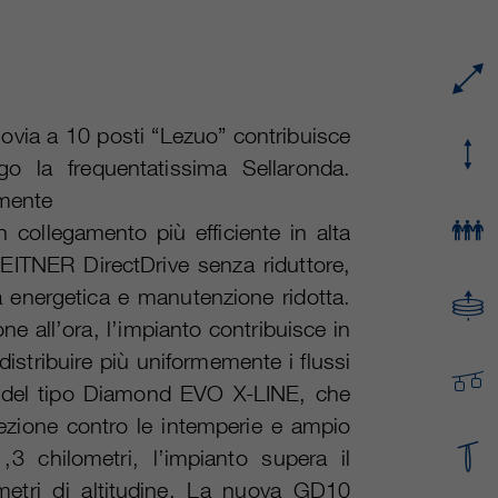
Nome
cookie_optin
durata
variano da 2 anni a 6 mesi o ancora di più.
fornitore
sgalinski Cookie Opt In
Questi cookie sono utilizzati da Google
Analytics per raccogliere diversi tipi di
durata
30 giorni
ovia a 10 posti “Lezuo” contribuisce
informazioni sull'uso, comprese le informazioni
go la frequentatissima Sellaronda.
personali e non personali. Ulteriori informazioni
Salva le impostazioni del cookie selezionate
obiettivo
sono disponibili nelle direttive sulla protezione
amente
dall'utente.
dei dati di Google Analytics all'indirizzo
obiettivo
 collegamento più efficiente in alta
https://policies.google.com/privacy., dove i dati
EITNER DirectDrive senza riduttore,
raccolti sono utilizzati per elaborare relazioni
sull'utilizzo del sito, che ci aiutano a migliorare i
a energetica e manutenzione ridotta.
nostri siti web / app. Queste informazioni
e all’ora, l’impianto contribuisce in
vengono trasmesse anche ai nostri clienti /
distribuire più uniformemente i flussi
partner.
m del tipo Diamond EVO X-LINE, che
tezione contro le intemperie e ampio
3 chilometri, l’impianto supera il
 metri di altitudine. La nuova GD10