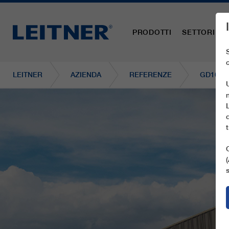
PRODOTTI
SETTORI
LEITNER
AZIENDA
REFERENZE
GD10 JE