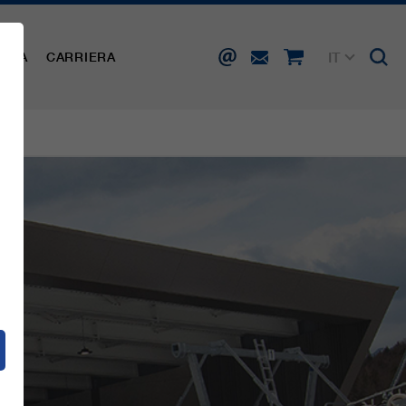
IT
AMPA
CARRIERA
DE
EN
FR
ES