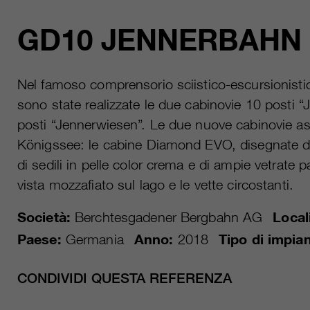
GD10 JENNERBAHN I
Nel famoso comprensorio sciistico-escursio­nisti
sono state realizzate le due cabinovie 10 posti “J
posti “Jennerwiesen”. Le due nuove cabinovie a
Königssee: le cabine Diamond EVO, disegnate dal
di sedili in pelle color crema e di ampie vetrat
vista mozzafiato sul lago e le vette circostanti.
Società:
Berchtesgadener Bergbahn AG
Local
Paese:
Germania
Anno:
2018
Tipo di impian
CONDIVIDI QUESTA REFERENZA