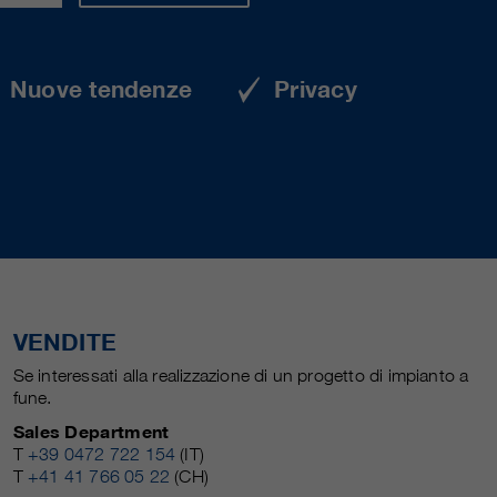
Nuove tendenze
Privacy
VENDITE
Se interessati alla realizzazione di un progetto di impianto a
fune.
Sales Department
T
+39 0472 722 154
(IT)
T
+41 41 766 05 22
(CH)