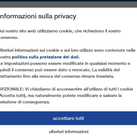
Informazioni sulla privacy
PEZZI DI RICAMBIO
ASSISTENZA CLIENTI
AZIENDA
ST
Sul nostro sito web utilizziamo cookie, che richiedono il vostro
consenso.
NNERBAHN I+II
Ulteriori informazioni sui cookie e sul loro utilizzo sono contenute nelle
politica sulla protezione dei dati
nostra
.
Le impostazioni possono essere modificate in qualsiasi momento e
quindi il consenso può essere dato o revocato. La validità del
trattamento fino alla revoca del consenso rimane invariata.
OPZIONALE: Vi chiediamo di acconsentire all'utilizzo di tutti i cookie
(Accetta tutti), ma naturalmente potete modificare e salvare la
selezione di conseguenza.
accettare tutti
ulteriori informazioni
cookie di marketing
cookie essenziali