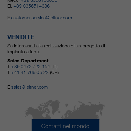
Mecc.
+39 3356156050
El.
+39 3356514386
E
customer.service@leitner.com
VENDITE
Se interessati alla realizzazione di un progetto di
impianto a fune.
Sales Department
T
+39 0472 722 154
(IT)
T
+41 41 766 05 22
(CH)
E
sales@leitner.com
Contatti nel mondo