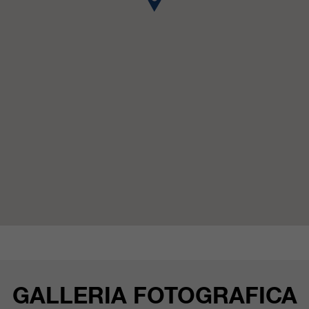
nostri siti web / app. Queste
informazioni vengono trasmesse
anche ai nostri clienti / partner.
GALLERIA FOTOGRAFICA