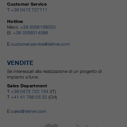
Customer Service
T
+39 0472 727711
Hotline
Mecc.
+39 3356156050
El.
+39 3356514386
E
customer.service@leitner.com
VENDITE
Se interessati alla realizzazione di un progetto di
impianto a fune.
Sales Department
T
+39 0472 722 154
(IT)
T
+41 41 766 05 22
(CH)
E
sales@leitner.com