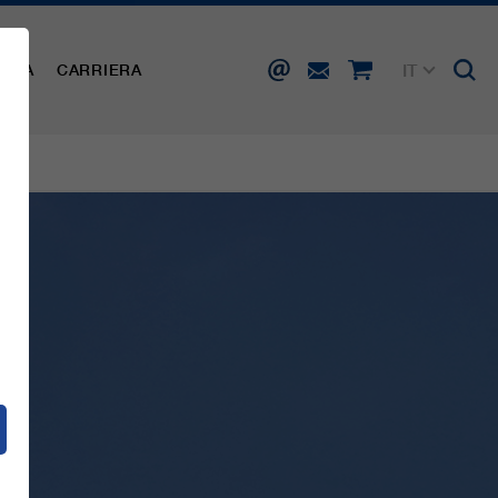
IT
AMPA
CARRIERA
DE
EN
FR
ES