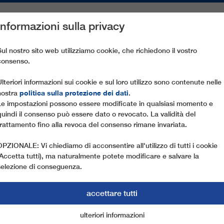
Informazioni sulla privacy
PEZZI DI RICAMBIO
ASSISTENZA CLIENTI
AZIENDA
ST
Sul nostro sito web utilizziamo cookie, che richiedono il vostro
consenso.
STELIR - LE FASSANE
Ulteriori informazioni sui cookie e sul loro utilizzo sono contenute nelle
politica sulla protezione dei dati
nostra
.
Le impostazioni possono essere modificate in qualsiasi momento e
quindi il consenso può essere dato o revocato. La validità del
trattamento fino alla revoca del consenso rimane invariata.
OPZIONALE: Vi chiediamo di acconsentire all'utilizzo di tutti i cookie
(Accetta tutti), ma naturalmente potete modificare e salvare la
selezione di conseguenza.
accettare tutti
ulteriori informazioni
cookie di marketing
cookie essenziali