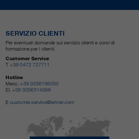
SERVIZIO CLIENTI
Per eventuali domande sul servizio clienti e corsi di
formazione per i clienti.
Customer Service
T
+39 0472 727711
Hotline
Mecc.
+39 3356156050
El.
+39 3356514386
E
customer.service@leitner.com