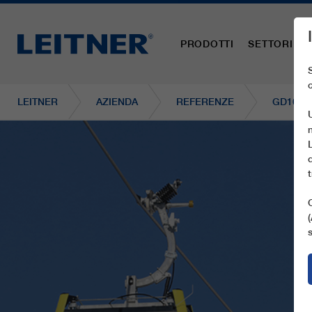
PRODOTTI
SETTORI
LEITNER
AZIENDA
REFERENZE
GD10 CA