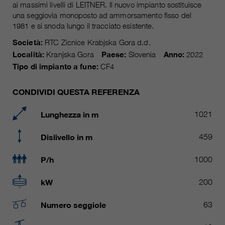
attuale
ai massimi livelli di LEITNER. Il nuovo impianto sostituisce
piú informazioni sul cookie
_ga, _gid, _gat, __utma, __utmb,
Nome
una seggiovia monoposto ad ammorsamento fisso del
__utmc, __utmd, __utmz
Usato per proteggere lo spam
1981 e si snoda lungo il tracciato esistente.
obiettivo
causato dallo spam-bot.
fornitore
Google Analytics
Società:
RTC Zicnice Krabjska Gora d.d.
Località:
Kranjska Gora
Paese:
Slovenia
Anno:
2022
variano da 2 anni a 6 mesi o ancora
Tipo di impianto a fune:
CF4
Nome
cookie_optin
durata
di più.
fornitore
sgalinski Cookie Opt In
CONDIVIDI QUESTA REFERENZA
Questi cookie sono utilizzati da
Google Analytics per raccogliere
durata
30 giorni
Lunghezza in m
1021
diversi tipi di informazioni sull'uso,
comprese le informazioni personali
Salva le impostazioni del cookie
Dislivello in m
459
obiettivo
e non personali. Ulteriori
selezionate dall'utente.
informazioni sono disponibili nelle
P/h
1000
direttive sulla protezione dei dati di
obiettivo
Google Analytics all'indirizzo
kW
200
https://policies.google.com/privacy.,
dove i dati raccolti sono utilizzati
Numero seggiole
63
per elaborare relazioni sull'utilizzo
del sito, che ci aiutano a migliorare i