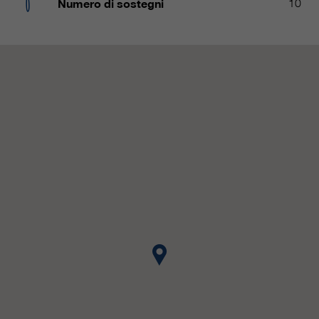
Numero di sostegni
10
nostri siti web / app. Queste
informazioni vengono trasmesse
anche ai nostri clienti / partner.