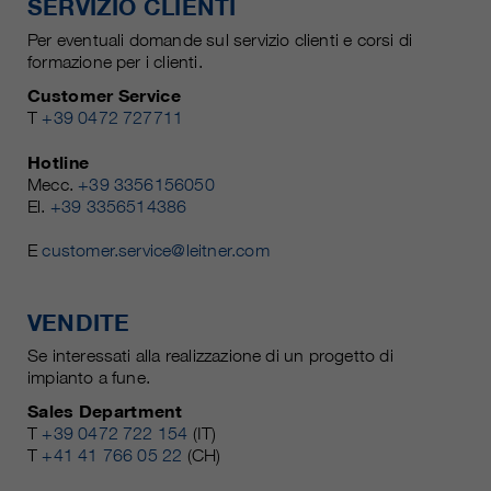
SERVIZIO CLIENTI
Per eventuali domande sul servizio clienti e corsi di
formazione per i clienti.
Customer Service
T
+39 0472 727711
Hotline
Mecc.
+39 3356156050
El.
+39 3356514386
E
customer.service@leitner.com
VENDITE
Se interessati alla realizzazione di un progetto di
impianto a fune.
Sales Department
T
+39 0472 722 154
(IT)
T
+41 41 766 05 22
(CH)