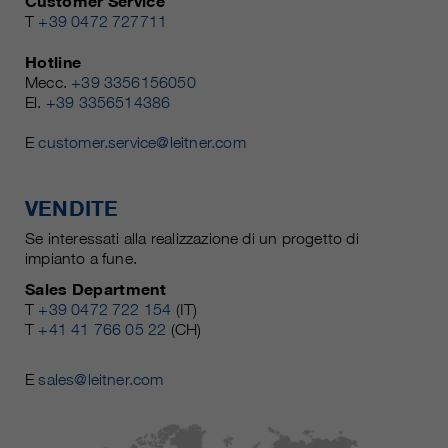
Customer Service
T
+39 0472 727711
Hotline
Mecc.
+39 3356156050
El.
+39 3356514386
E
customer.service@leitner.com
VENDITE
Se interessati alla realizzazione di un progetto di
impianto a fune.
Sales Department
T
+39 0472 722 154
(IT)
T
+41 41 766 05 22
(CH)
E
sales@leitner.com