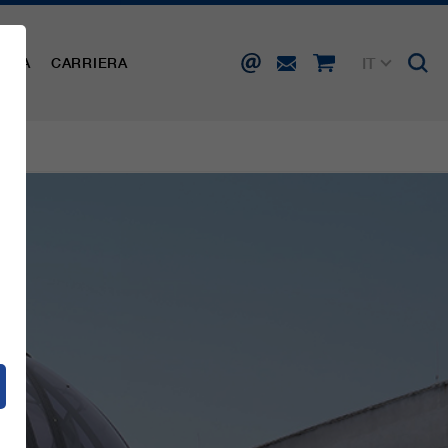
IT
AMPA
CARRIERA
DE
EN
FR
ES