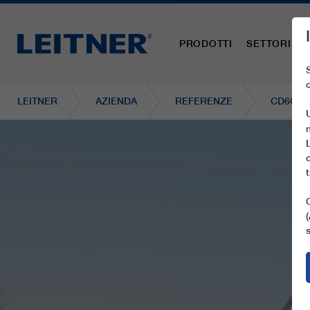
PRODOTTI
SETTORI
LEITNER
AZIENDA
REFERENZE
CD6C S