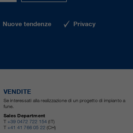
Nuove tendenze
Privacy
VENDITE
Se interessati alla realizzazione di un progetto di impianto a
fune.
Sales Department
T
+39 0472 722 154
(IT)
T
+41 41 766 05 22
(CH)