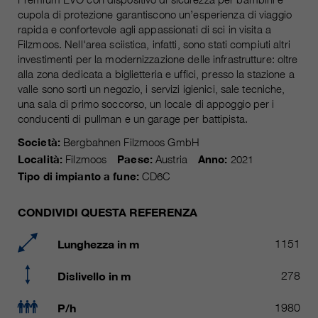
attuale
piú informazioni sul cookie
_ga, _gid, _gat, __utma, __utmb,
cupola di protezione garantiscono un’esperienza di viaggio
Nome
__utmc, __utmd, __utmz
rapida e confortevole agli appassionati di sci in visita a
Usato per proteggere lo spam
obiettivo
Filzmoos. Nell'area sciistica, infatti, sono stati compiuti altri
causato dallo spam-bot.
fornitore
Google Analytics
investimenti per la modernizzazione delle infrastrutture: oltre
alla zona dedicata a biglietteria e uffici, presso la stazione a
valle sono sorti un negozio, i servizi igienici, sale tecniche,
variano da 2 anni a 6 mesi o ancora
Nome
cookie_optin
durata
una sala di primo soccorso, un locale di appoggio per i
di più.
conducenti di pullman e un garage per battipista.
fornitore
sgalinski Cookie Opt In
Questi cookie sono utilizzati da
Società:
Bergbahnen Filzmoos GmbH
Google Analytics per raccogliere
durata
30 giorni
Località:
Filzmoos
Paese:
Austria
Anno:
2021
diversi tipi di informazioni sull'uso,
Tipo di impianto a fune:
CD6C
comprese le informazioni personali
Salva le impostazioni del cookie
obiettivo
e non personali. Ulteriori
selezionate dall'utente.
CONDIVIDI QUESTA REFERENZA
informazioni sono disponibili nelle
direttive sulla protezione dei dati di
Lunghezza in m
1151
obiettivo
Google Analytics all'indirizzo
https://policies.google.com/privacy.,
Dislivello in m
278
dove i dati raccolti sono utilizzati
per elaborare relazioni sull'utilizzo
del sito, che ci aiutano a migliorare i
P/h
1980