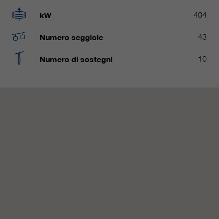
nostri siti web / app. Queste
informazioni vengono trasmesse
kW
404
anche ai nostri clienti / partner.
Numero seggiole
43
Numero di sostegni
10