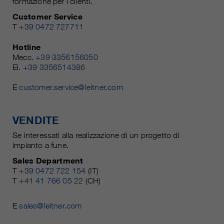
formazione per i clienti.
Customer Service
T
+39 0472 727711
Hotline
Mecc.
+39 3356156050
El.
+39 3356514386
E
customer.service@leitner.com
VENDITE
Se interessati alla realizzazione di un progetto di
impianto a fune.
Sales Department
T
+39 0472 722 154
(IT)
T
+41 41 766 05 22
(CH)
E
sales@leitner.com