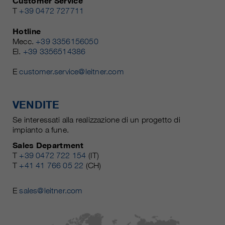
Customer Service
T
+39 0472 727711
Hotline
Mecc.
+39 3356156050
El.
+39 3356514386
E
customer.service@leitner.com
VENDITE
Se interessati alla realizzazione di un progetto di
impianto a fune.
Sales Department
T
+39 0472 722 154
(IT)
T
+41 41 766 05 22
(CH)
E
sales@leitner.com