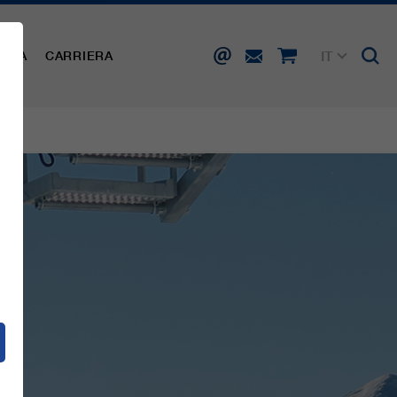
IT
AMPA
CARRIERA
DE
EN
FR
ES