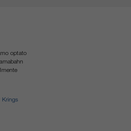
vamo optato
noramabahn
cilmente
 Krings