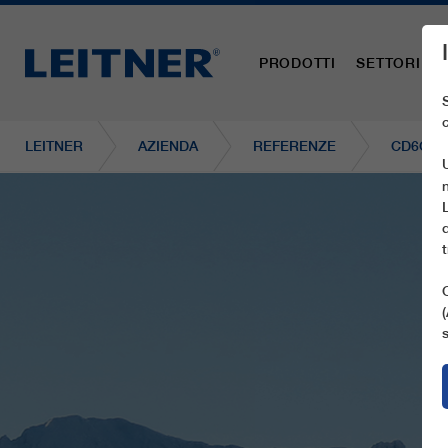
PRODOTTI
SETTORI
LEITNER
AZIENDA
REFERENZE
CD6C P