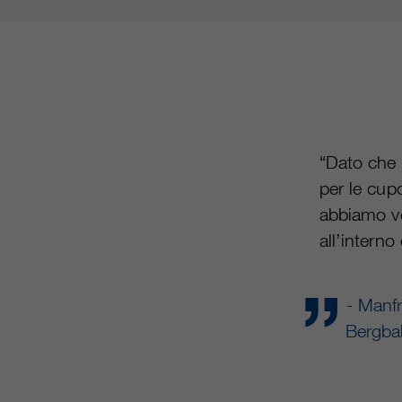
“Dato che 
per le cup
abbiamo vol
all’interno
- Manf
Bergb