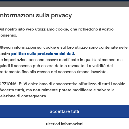
Informazioni sulla privacy
PEZZI DI RICAMBIO
ASSISTENZA CLIENTI
AZIENDA
ST
Sul nostro sito web utilizziamo cookie, che richiedono il vostro
consenso.
ANORAMABAHN
Ulteriori informazioni sui cookie e sul loro utilizzo sono contenute nelle
politica sulla protezione dei dati
nostra
.
Le impostazioni possono essere modificate in qualsiasi momento e
quindi il consenso può essere dato o revocato. La validità del
trattamento fino alla revoca del consenso rimane invariata.
OPZIONALE: Vi chiediamo di acconsentire all'utilizzo di tutti i cookie
(Accetta tutti), ma naturalmente potete modificare e salvare la
selezione di conseguenza.
accettare tutti
ulteriori informazioni
cookie di marketing
cookie essenziali