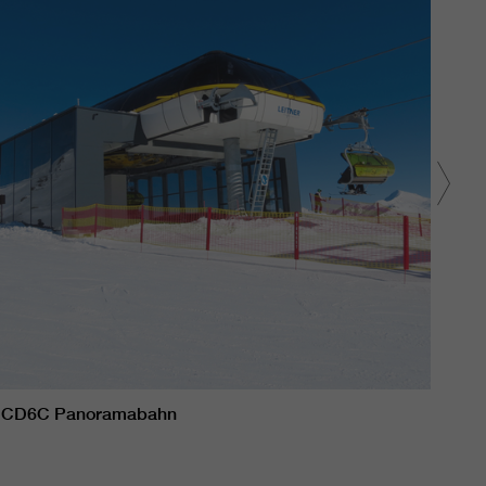
CD6C Panoramabahn
CD6