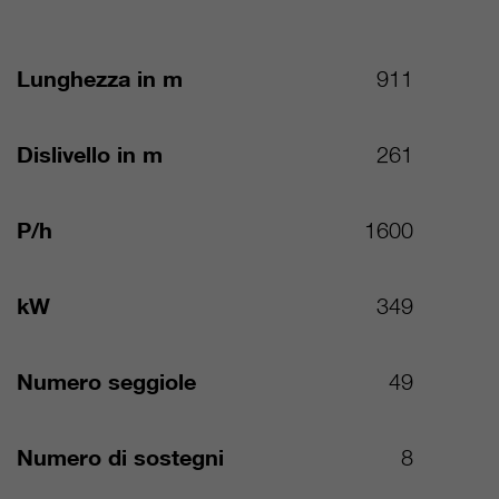
Lunghezza in m
911
Dislivello in m
261
P/h
1600
kW
349
Numero seggiole
49
Numero di sostegni
8